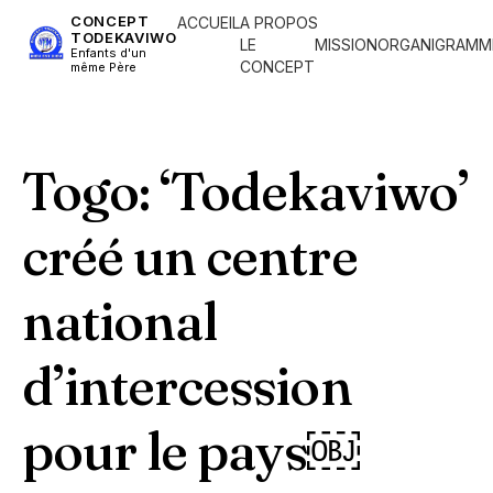
CONCEPT
ACCUEIL
A PROPOS
TODEKAVIWO
LE
MISSION
ORGANIGRAMM
Enfants d'un
CONCEPT
même Père
Togo: ‘Todekaviwo’
créé un centre
national
d’intercession
pour le pays￼