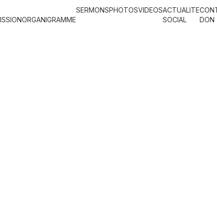
SERMONS
PHOTOS
VIDEOS
ACTUALITE
CON
ISSION
ORGANIGRAMME
SOCIAL
DON