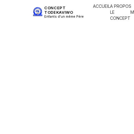
ACCUEIL
A PROPOS
CONCEPT
LE
M
TODEKAVIWO
Enfants d'un même Père
CONCEPT