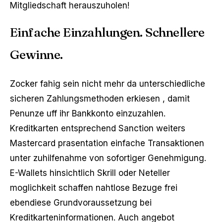
Mitgliedschaft herauszuholen!
Einfache Einzahlungen. Schnellere
Gewinne.
Zocker fahig sein nicht mehr da unterschiedliche
sicheren Zahlungsmethoden erkiesen , damit
Penunze uff ihr Bankkonto einzuzahlen.
Kreditkarten entsprechend Sanction weiters
Mastercard prasentation einfache Transaktionen
unter zuhilfenahme von sofortiger Genehmigung.
E-Wallets hinsichtlich Skrill oder Neteller
moglichkeit schaffen nahtlose Bezuge frei
ebendiese Grundvoraussetzung bei
Kreditkarteninformationen. Auch angebot