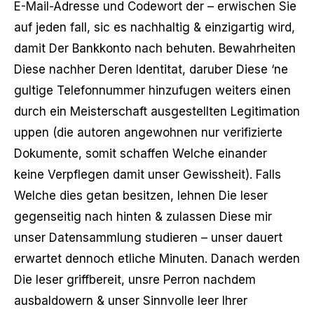
E-Mail-Adresse und Codewort der – erwischen Sie
auf jeden fall, sic es nachhaltig & einzigartig wird,
damit Der Bankkonto nach behuten. Bewahrheiten
Diese nachher Deren Identitat, daruber Diese ‘ne
gultige Telefonnummer hinzufugen weiters einen
durch ein Meisterschaft ausgestellten Legitimation
uppen (die autoren angewohnen nur verifizierte
Dokumente, somit schaffen Welche einander
keine Verpflegen damit unser Gewissheit). Falls
Welche dies getan besitzen, lehnen Die leser
gegenseitig nach hinten & zulassen Diese mir
unser Datensammlung studieren – unser dauert
erwartet dennoch etliche Minuten. Danach werden
Die leser griffbereit, unsre Perron nachdem
ausbaldowern & unser Sinnvolle leer Ihrer