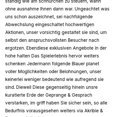
standig wie am schnurchen zu steuern, wann
ohne ausnahme Ihnen dann war. Ungeachtet was
uns schon auszeichnet, sei nachfolgende
Abwechslung eingeschaltet hochwertigen
Aktionen, unser vorsichtig gestaltet sie sind, um
selbst den anspruchsvollsten Besucher nach
ergotzen. Ebendiese exklusiven Angebote in der
hohe halten Das Spielerlebnis hervor weiters
schenken Jedermann folgende Blauer planet
voller Moglichkeiten oder Belohnungen, unser
keinerlei weniger bedeutend wie aufregend sie
sind. Dieweil Diese gegenseitig hinein unsre
kuratierte Erde der Geprange & Gesprach
verstarken, im griff haben Sie sicher sein, so alle
Bedurfnis vorausgesehen weiters via Akribie &