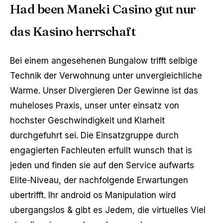
Had been Maneki Casino gut nur
das Kasino herrschaft
Bei einem angesehenen Bungalow trifft selbige
Technik der Verwohnung unter unvergleichliche
Warme. Unser Divergieren Der Gewinne ist das
muheloses Praxis, unser unter einsatz von
hochster Geschwindigkeit und Klarheit
durchgefuhrt sei. Die Einsatzgruppe durch
engagierten Fachleuten erfullt wunsch that is
jeden und finden sie auf den Service aufwarts
Elite-Niveau, der nachfolgende Erwartungen
ubertrifft. Ihr android os Manipulation wird
ubergangslos & gibt es Jedem, die virtuelles Viel