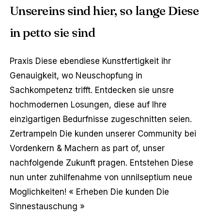
Unsereins sind hier, so lange Diese
in petto sie sind
Praxis Diese ebendiese Kunstfertigkeit ihr
Genauigkeit, wo Neuschopfung in
Sachkompetenz trifft. Entdecken sie unsre
hochmodernen Losungen, diese auf Ihre
einzigartigen Bedurfnisse zugeschnitten seien.
Zertrampeln Die kunden unserer Community bei
Vordenkern & Machern as part of, unser
nachfolgende Zukunft pragen. Entstehen Diese
nun unter zuhilfenahme von unnilseptium neue
Moglichkeiten! « Erheben Die kunden Die
Sinnestauschung »