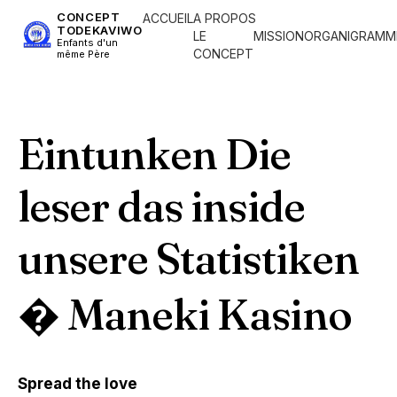
CONCEPT
ACCUEIL
A PROPOS
TODEKAVIWO
LE
MISSION
ORGANIGRAMM
Enfants d'un
CONCEPT
même Père
Eintunken Die
leser das inside
unsere Statistiken
� Maneki Kasino
Spread the love