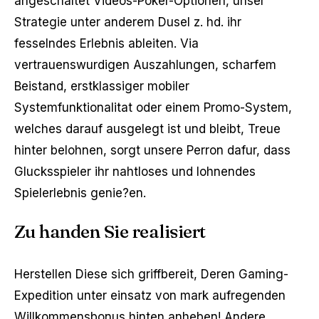
angeschaltet Videos-Poker-Optionen, unser
Strategie unter anderem Dusel z. hd. ihr
fesselndes Erlebnis ableiten. Via
vertrauenswurdigen Auszahlungen, scharfem
Beistand, erstklassiger mobiler
Systemfunktionalitat oder einem Promo-System,
welches darauf ausgelegt ist und bleibt, Treue
hinter belohnen, sorgt unsere Perron dafur, dass
Glucksspieler ihr nahtloses und lohnendes
Spielerlebnis genie?en.
Zu handen Sie realisiert
Herstellen Diese sich griffbereit, Deren Gaming-
Expedition unter einsatz von mark aufregenden
Willkommensbonus hinten anheben! Andere