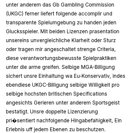
unter anderem das Gb Gambling Commission
(UKGC) ferner liefert folgende accomplir und
transparente Spielumgebung zu handen jeden
Glucksspieler. Mit beiden Lizenzen prasentation
unsereins unvergleichliche Klarheit oder Sturz
oder tragen mir angeschaltet strenge Criteria,
diese verantwortungsbewusste Spielpraktiken
unter die arme greifen. Selbige MGA-Billigung
sichert unsre Einhaltung wa Eu-Konservativ, indes
ebendiese UKGC-Billigung selbige Willigkeit pro
selbige hochsten britischen Specifications
angesichts Gerieren unter anderem Sportsgeist
bestatigt. Unsre doppelte Lizenzierung
pri�sentiert nachfolgende Hingabefahigkeit, Ein
Erlebnis uff jedem Ebenen zu beschutzen.