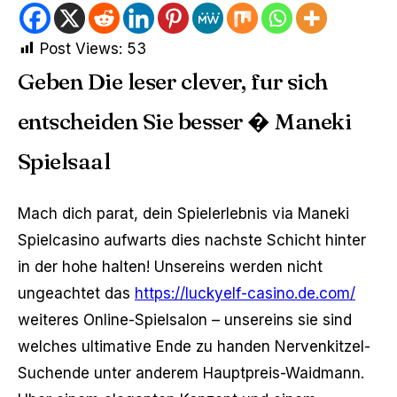
Post Views:
53
Geben Die leser clever, fur sich
entscheiden Sie besser � Maneki
Spielsaal
Mach dich parat, dein Spielerlebnis via Maneki
Spielcasino aufwarts dies nachste Schicht hinter
in der hohe halten! Unsereins werden nicht
ungeachtet das
https://luckyelf-casino.de.com/
weiteres Online-Spielsalon – unsereins sie sind
welches ultimative Ende zu handen Nervenkitzel-
Suchende unter anderem Hauptpreis-Waidmann.