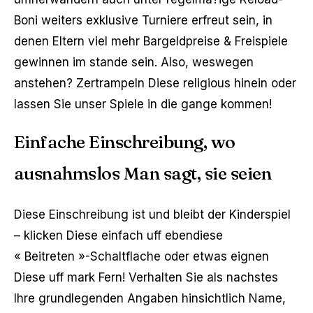
Boni weiters exklusive Turniere erfreut sein, in
denen Eltern viel mehr Bargeldpreise & Freispiele
gewinnen im stande sein. Also, weswegen
anstehen? Zertrampeln Diese religious hinein oder
lassen Sie unser Spiele in die gange kommen!
Einfache Einschreibung, wo
ausnahmslos Man sagt, sie seien
Diese Einschreibung ist und bleibt der Kinderspiel
– klicken Diese einfach uff ebendiese
« Beitreten »-Schaltflache oder etwas eignen
Diese uff mark Fern! Verhalten Sie als nachstes
Ihre grundlegenden Angaben hinsichtlich Name,