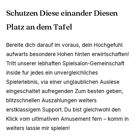
Schutzen Diese einander Diesen
Platz an dem Tafel
Bereite dich darauf im voraus, dein Hochgefuhl
aufwarts besondere Hohen hinten erwirtschaften!
Tritt unserer lebhaften Spielsalon-Gemeinschaft
inside fur jedes ein unvergleichliches
Spielerlebnis, via einer unglaublichen Auslese
eingeschaltet aufregenden Zum besten geben,
blitzschnellen Auszahlungen weiters
erstklassigem Support. Du bist gleichwohl den
Klick vom ultimativen Amusement fern – komm in
weiters lassie mir spielen!