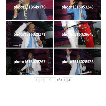
photo1518649170
photo1516053243
photo1516029271
photo1516028645
photo1516028267
photo1516028528
«
‹
of
2
›
»