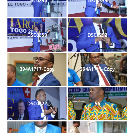
DSC0294
DSC0555
DSC0559
DSC0292
394A1717-Copy
394A1711-Copy
DSC0622
56