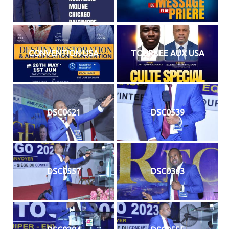
CONVENTION USA
TOURNEE AUX USA
DSC0621
DSC0539
DSC0557
DSC0363