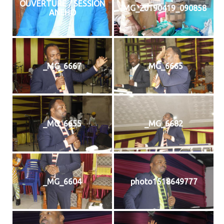
OUVERTURE / SESSION
IMG_20190419_090858
ANEHO
_MG_6667
_MG_6665
_MG_6655
_MG_6682
_MG_6604
photo1518649777