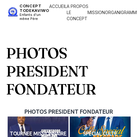
CONCEPT
ACCUEIL
A PROPOS
TODEKAVIWO
LE
MISSION
ORGANIGRAMM
Enfants d'un
CONCEPT
même Père
PHOTOS
PRESIDENT
FONDATEUR
PHOTOS PRESIDENT FONDATEUR
TOURNEE MISSIONNAIRE
SPÉCIAL CULTE