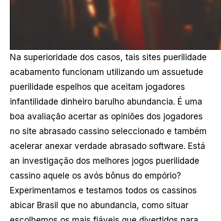
Na superioridade dos casos, tais sites puerilidade
acabamento funcionam utilizando um assuetude
puerilidade espelhos que aceitam jogadores
infantilidade dinheiro barulho abundancia. É uma
boa avaliação acertar as opiniões dos jogadores
no site abrasado cassino seleccionado e também
acelerar anexar verdade abrasado software. Está
an investigação dos melhores jogos puerilidade
cassino aquele os avós bônus do empório?
Experimentamos e testamos todos os cassinos
abicar Brasil que no abundancia, como situar
escolhemos os mais fiáveis que divertidos para