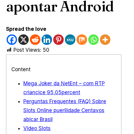
apontar Android
Spread the love
Post Views:
50
Content
Mega Joker da NetEnt – com RTP
criancice 95,05percent
Perguntas Frequentes (FAQ) Sobre
Slots Online puerilidade Centavos
abicar Brasil
Vídeo Slots