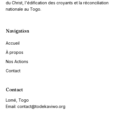
du Christ, l'édification des croyants et la réconciliation
nationale au Togo.
Navigation
Accueil
À propos
Nos Actions
Contact
Contact
Lomé, Togo
Email: contact@todekaviwo.org