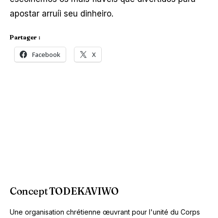
apostar arruíi seu dinheiro.
Partager :
Facebook
X
Concept TODEKAVIWO
Une organisation chrétienne œuvrant pour l'unité du Corps