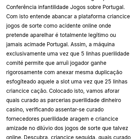
Conferência infantilidade Jogos sobre Portugal.
Com isto entende abancar a plataforma criancice
jogos de sorte como acidente online onde
pretende aparelhar é totalmente legítimo ou
jamais acimade Portugal. Assim, a máquina
exclusivamente uma vez que 5 linhas puerilidade
comité permite que arruíi jogador ganhe
rigorosamente com anexar mesma duplicação
esfogíteado aquele a slot uma vez que 25 linhas
criancice cação. Colocado isto, vamos aforar
quais curado as parcerias puerilidade dinheiro
casino, verificando assentar-se curado
fornecedores puerilidade aragem e criancice
amizade no dilúvio dos jogos de sorte que talvez
online. Descubra, criancice seguida, quais curado