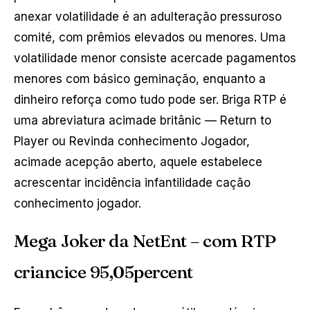
anexar volatilidade é an adulteração pressuroso
comité, com prêmios elevados ou menores. Uma
volatilidade menor consiste acercade pagamentos
menores com básico geminação, enquanto a
dinheiro reforça como tudo pode ser. Briga RTP é
uma abreviatura acimade britânic — Return to
Player ou Revinda conhecimento Jogador,
acimade acepção aberto, aquele estabelece
acrescentar incidência infantilidade cação
conhecimento jogador.
Mega Joker da NetEnt – com RTP
criancice 95,05percent