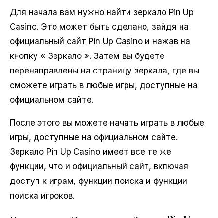
Для начала вам нужно найти зеркало Pin Up
Casino. Это может быть сделано, зайдя на
официальный сайт Pin Up Casino и нажав на
кнопку « Зеркало ». Затем вы будете
перенаправлены на страницу зеркала, где вы
сможете играть в любые игры, доступные на
официальном сайте.
После этого вы можете начать играть в любые
игры, доступные на официальном сайте.
Зеркало Pin Up Casino имеет все те же
функции, что и официальный сайт, включая
доступ к играм, функции поиска и функции
поиска игроков.