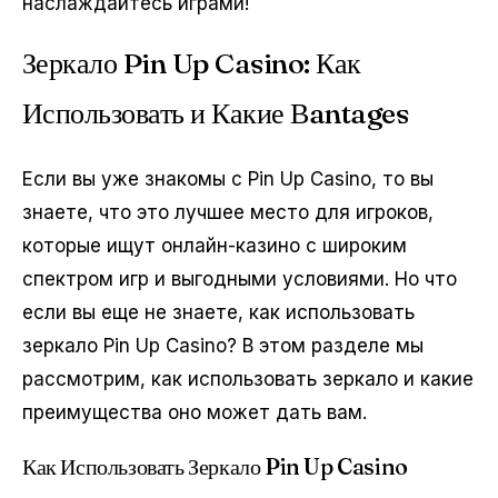
наслаждайтесь играми!
Зеркало Pin Up Casino: Как
Использовать и Какие Вantages
Если вы уже знакомы с Pin Up Casino, то вы
знаете, что это лучшее место для игроков,
которые ищут онлайн-казино с широким
спектром игр и выгодными условиями. Но что
если вы еще не знаете, как использовать
зеркало Pin Up Casino? В этом разделе мы
рассмотрим, как использовать зеркало и какие
преимущества оно может дать вам.
Как Использовать Зеркало Pin Up Casino