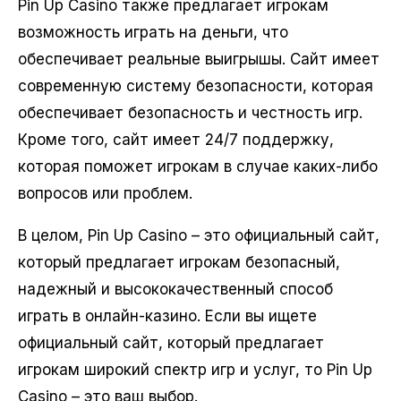
Pin Up Casino также предлагает игрокам
возможность играть на деньги, что
обеспечивает реальные выигрышы. Сайт имеет
современную систему безопасности, которая
обеспечивает безопасность и честность игр.
Кроме того, сайт имеет 24/7 поддержку,
которая поможет игрокам в случае каких-либо
вопросов или проблем.
В целом, Pin Up Casino – это официальный сайт,
который предлагает игрокам безопасный,
надежный и высококачественный способ
играть в онлайн-казино. Если вы ищете
официальный сайт, который предлагает
игрокам широкий спектр игр и услуг, то Pin Up
Casino – это ваш выбор.