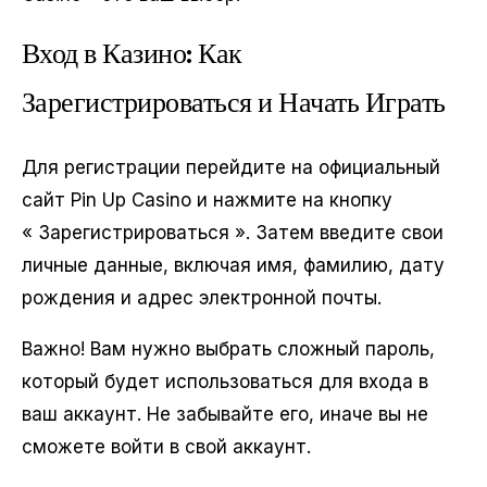
Вход в Казино: Как
Зарегистрироваться и Начать Играть
Для регистрации перейдите на официальный
сайт Pin Up Casino и нажмите на кнопку
« Зарегистрироваться ». Затем введите свои
личные данные, включая имя, фамилию, дату
рождения и адрес электронной почты.
Важно! Вам нужно выбрать сложный пароль,
который будет использоваться для входа в
ваш аккаунт. Не забывайте его, иначе вы не
сможете войти в свой аккаунт.