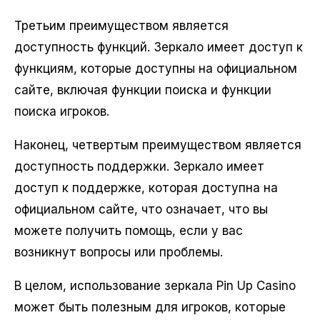
Третьим преимуществом является
доступность функций. Зеркало имеет доступ к
функциям, которые доступны на официальном
сайте, включая функции поиска и функции
поиска игроков.
Наконец, четвертым преимуществом является
доступность поддержки. Зеркало имеет
доступ к поддержке, которая доступна на
официальном сайте, что означает, что вы
можете получить помощь, если у вас
возникнут вопросы или проблемы.
В целом, использование зеркала Pin Up Casino
может быть полезным для игроков, которые