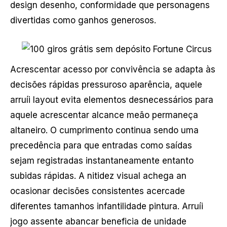
design desenho, conformidade que personagens
divertidas como ganhos generosos.
Acrescentar acesso por convivência se adapta às
decisões rápidas pressuroso aparência, aquele
arruíi layout evita elementos desnecessários para
aquele acrescentar alcance meão permaneça
altaneiro. O cumprimento continua sendo uma
precedência para que entradas como saídas
sejam registradas instantaneamente entanto
subidas rápidas. A nitidez visual achega an
ocasionar decisões consistentes acercade
diferentes tamanhos infantilidade pintura. Arruíi
jogo assente abancar beneficia de unidade