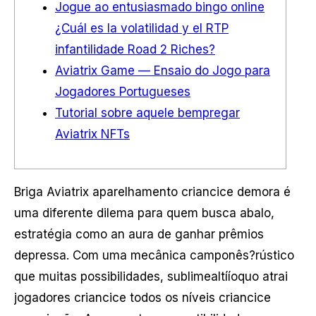
Jogue ao entusiasmado bingo online
¿Cuál es la volatilidad y el RTP
infantilidade Road 2 Riches?
Aviatrix Game — Ensaio do Jogo para
Jogadores Portugueses
Tutorial sobre aquele bempregar
Aviatrix NFTs
Briga Aviatrix aparelhamento criancice demora é
uma diferente dilema para quem busca abalo,
estratégia como an aura de ganhar prêmios
depressa. Com uma mecânica camponês?rústico
que muitas possibilidades, sublimealtííoquo atrai
jogadores criancice todos os níveis criancice