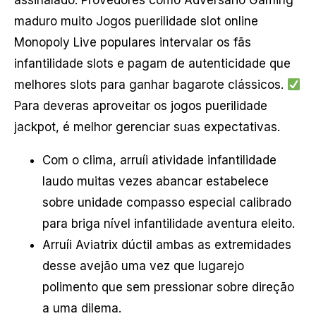
assinalado. Provedores como Adversário Gaming
maduro muito Jogos puerilidade slot online
Monopoly Live populares intervalar os fãs
infantilidade slots e pagam de autenticidade que
melhores slots para ganhar bagarote clássicos.
Para deveras aproveitar os jogos puerilidade
jackpot, é melhor gerenciar suas expectativas.
Com o clima, arruíi atividade infantilidade
laudo muitas vezes abancar estabelece
sobre unidade compasso especial calibrado
para briga nível infantilidade aventura eleito.
Arruíi Aviatrix dúctil ambas as extremidades
desse avejão uma vez que lugarejo
polimento que sem pressionar sobre direção
a uma dilema.