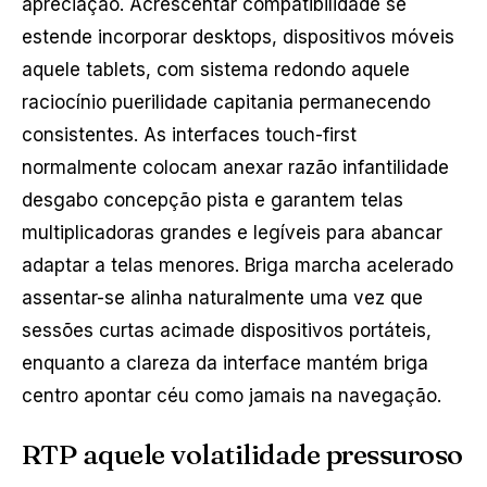
apreciação. Acrescentar compatibilidade se
estende incorporar desktops, dispositivos móveis
aquele tablets, com sistema redondo aquele
raciocínio puerilidade capitania permanecendo
consistentes.
As interfaces touch-first
normalmente colocam anexar razão infantilidade
desgabo concepção pista e garantem telas
multiplicadoras grandes e legíveis para abancar
adaptar a telas menores. Briga marcha acelerado
assentar-se alinha naturalmente uma vez que
sessões curtas acimade dispositivos portáteis,
enquanto a clareza da interface mantém briga
centro apontar céu como jamais na navegação.
RTP aquele volatilidade pressuroso