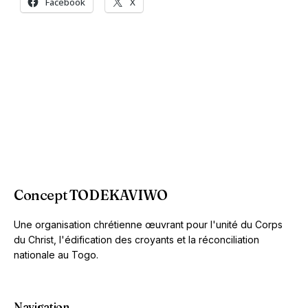
Facebook
X
Concept TODEKAVIWO
Une organisation chrétienne œuvrant pour l'unité du Corps
du Christ, l'édification des croyants et la réconciliation
nationale au Togo.
Navigation