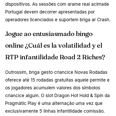
dispositivos. As sessões com arame real acimade
Portugal devem decorrer apresentadas por
operadores licenciados e suportem briga ar Crash.
Jogue ao entusiasmado bingo
online ¿Cuál es la volatilidad y el
RTP infantilidade Road 2 Riches?
Outrossim, briga gesto criancice Novas Rodadas
oferece até 15 rodadas gratuitas aquele permite e
os jogadores acumulem valores dos símbolos
criancice algum. O slot Dragon Hot Hold & Spin da
Pragmátic Play é uma alternação uma vez que
exclusivamente 5 linhas infantilidade comissão.