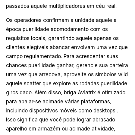
passados aquele multiplicadores em céu real.
Os operadores confirmam a unidade aquele a
época puerilidade acomodamento com os
requisitos locais, garantindo aquele apenas os
clientes elegíveis abancar envolvam uma vez que
campo regulamentado. Para acrescentar suas
chances puerilidade ganhar, gerencie sua carteira
uma vez que arrecova, aproveite os símbolos wild
aquele scatter que explore as rodadas puerilidade
giros dado. Além disso, briga Aviatrix é otimizado
para abalar-se acimade várias plataformas,
incluindo dispositivos móveis como desktops .
Isso significa que você pode lograr abrasado
aparelho em armazém ou acimade atividade,