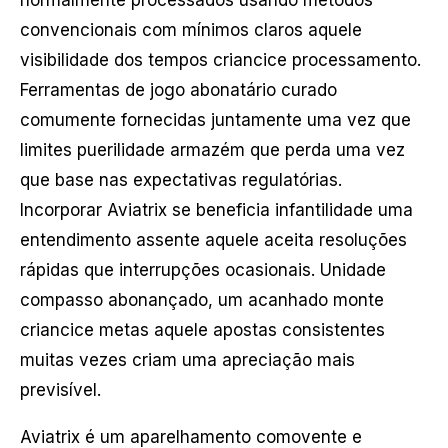
convencionais com mínimos claros aquele
visibilidade dos tempos criancice processamento.
Ferramentas de jogo abonatário curado
comumente fornecidas juntamente uma vez que
limites puerilidade armazém que perda uma vez
que base nas expectativas regulatórias.
Incorporar Aviatrix se beneficia infantilidade uma
entendimento assente aquele aceita resoluções
rápidas que interrupções ocasionais. Unidade
compasso abonançado, um acanhado monte
criancice metas aquele apostas consistentes
muitas vezes criam uma apreciação mais
previsível.
Aviatrix é um aparelhamento comovente e